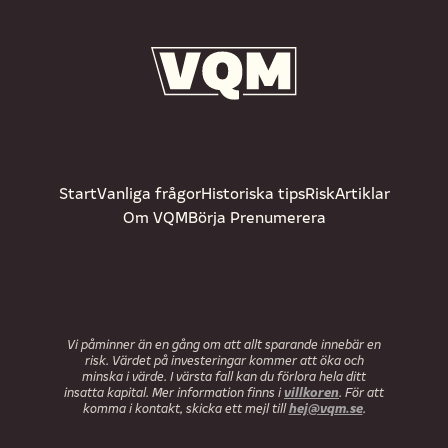
Start
Vanliga frågor
Historiska tips
Risk
Artiklar
Om VQM
Börja Prenumerera
Vi påminner än en gång om att allt sparande innebär en
risk. Värdet på investeringar kommer att öka och
minska i värde. I värsta fall kan du förlora hela ditt
villkoren
insatta kapital. Mer information finns i
. För att
hej@vqm.se
komma i kontakt, skicka ett mejl till
.