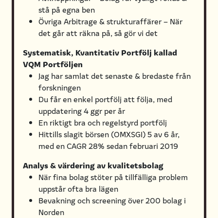
stå på egna ben
Övriga Arbitrage & strukturaffärer – När
det går att räkna på, så gör vi det
Systematisk, Kvantitativ Portfölj kallad
VQM Portföljen
Jag har samlat det senaste & bredaste från
forskningen
Du får en enkel portfölj att följa, med
uppdatering 4 ggr per år
En riktigt bra och regelstyrd portfölj
Hittills slagit börsen (OMXSGI) 5 av 6 år,
med en CAGR 28% sedan februari 2019
Analys & värdering av kvalitetsbolag
När fina bolag stöter på tillfälliga problem
uppstår ofta bra lägen
Bevakning och screening över 200 bolag i
Norden