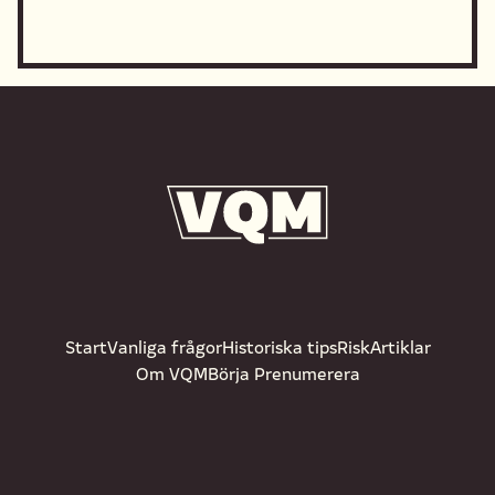
Start
Vanliga frågor
Historiska tips
Risk
Artiklar
Om VQM
Börja Prenumerera