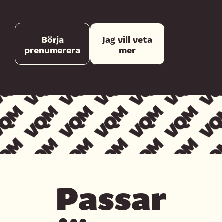
Börja
Jag vill veta
prenumerera
mer
Passar