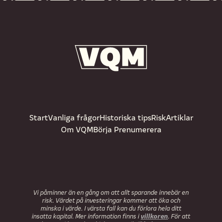
Start
Vanliga frågor
Historiska tips
Risk
Artiklar
Om VQM
Börja Prenumerera
Vi påminner än en gång om att allt sparande innebär en
risk. Värdet på investeringar kommer att öka och
minska i värde. I värsta fall kan du förlora hela ditt
villkoren
insatta kapital. Mer information finns i
. För att