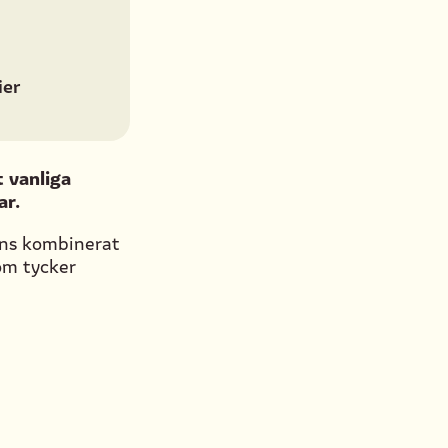
ier
t vanliga
ar.
ans kombinerat
som tycker