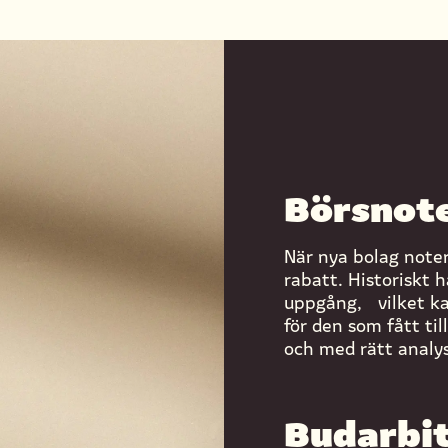
Börsnote
När nya bolag noter
rabatt. Historiskt 
uppgång, vilket ka
för den som fått ti
och med rätt analys
Budarbi