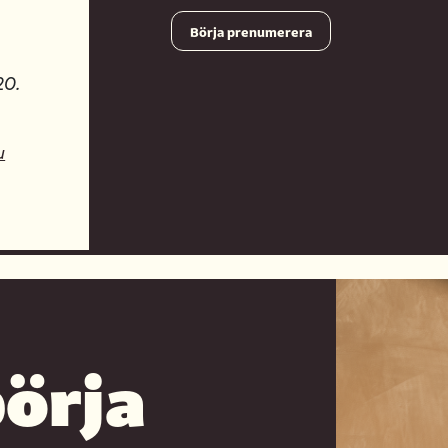
Börja prenumerera
20.
u
börja