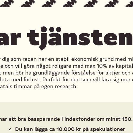
ar tjänsten
r dig som redan har en stabil ekonomisk grund med m
de och vill göra något roligare med max 10% av kapita
t men bör ha grundläggande förståelse för aktier och
sluta med förlust. Perfekt för den som vill lära sig me
ratals timmar på egen research.
har ett bra bassparande i indexfonder om minst 150
✓
Du kan lägga ca 10.000 kr på spekulationer