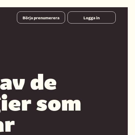
Börja prenumerera
Logga in
 av de
ier som
ar