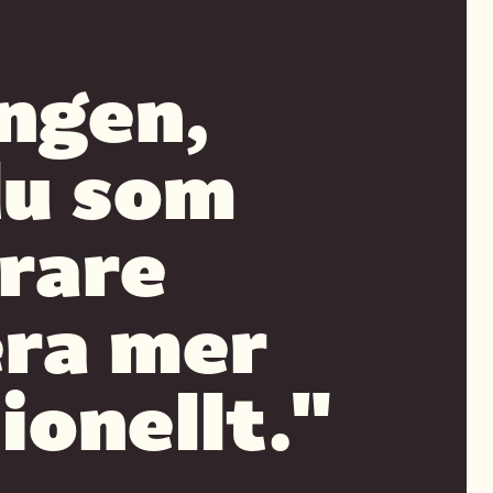
ngen,
du som
rare
era mer
ionellt."