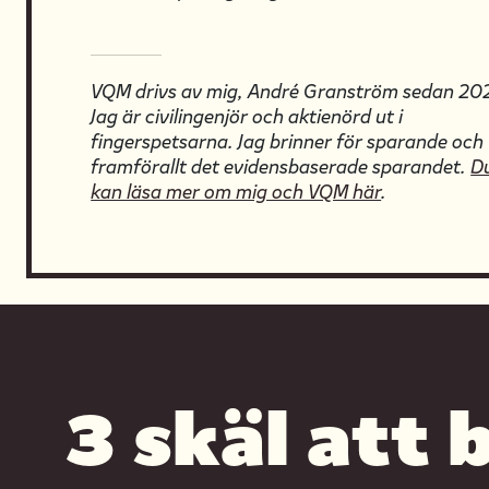
VQM drivs av mig, André Granström sedan 20
Jag är civilingenjör och aktienörd ut i
fingerspetsarna. Jag brinner för sparande och
framförallt det evidensbaserade sparandet.
D
kan läsa mer om mig och VQM här
.
3 skäl att 