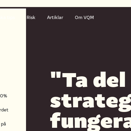
ska tips
Risk
Artiklar
Om VQM
"Ta del
strateg
–20%
funger
rdet
 på