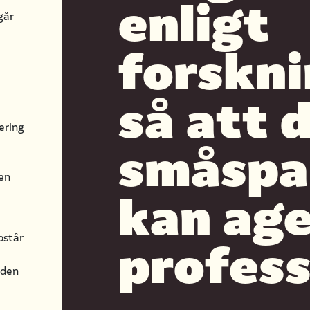
enligt
går
forskni
så att 
ering
småspa
 en
kan ag
profess
pstår
rden