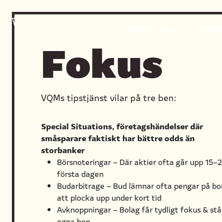
Vanliga frågor
Histori
Fokus
VQMs tipstjänst vilar på tre ben:
Special Situations, företagshändelser där
småsparare faktiskt har bättre odds än
storbanker
Börsnoteringar – Där aktier ofta går upp 15
första dagen
Budarbitrage – Bud lämnar ofta pengar på bo
att plocka upp under kort tid
Avknoppningar – Bolag får tydligt fokus & stå
egna ben