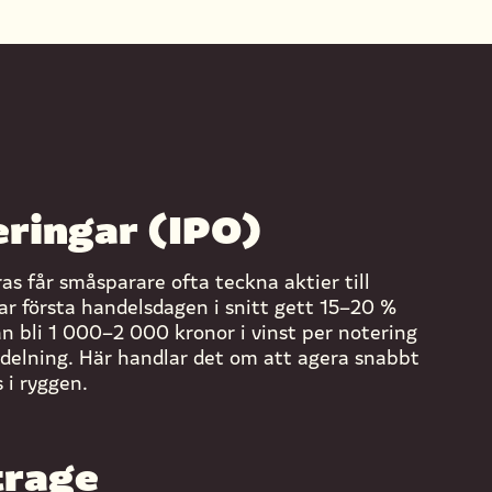
ringar (IPO)
as får småsparare ofta teckna aktier till
har första handelsdagen i snitt gett 15–20 %
n bli 1 000–2 000 kronor i vinst per notering
lldelning. Här handlar det om att agera snabbt
 i ryggen.
trage