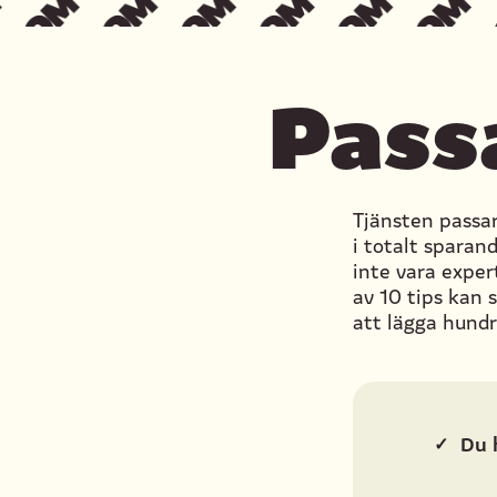
Pass
Tjänsten passa
i totalt sparan
inte vara exper
av 10 tips kan 
att lägga hund
✓
Du 