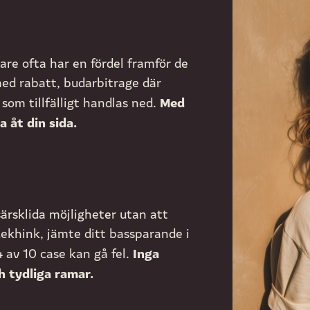
are ofta har en fördel framför de
med rabatt, budarbitrage där
Med
som tillfälligt handlas ned.
 åt din sida.
 särsklida möjligheter utan att
 Lekhink, jämte ditt bassparande i
Inga
4 av 10 case kan gå fel.
h tydliga ramar.