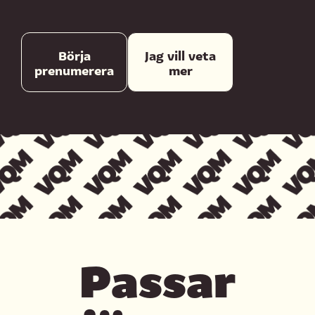
Börja
Jag vill veta
prenumerera
mer
Passar