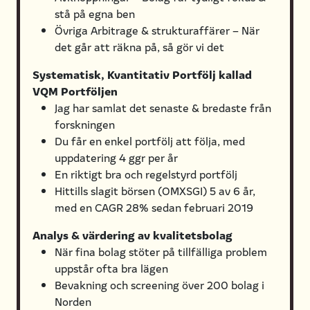
stå på egna ben
Övriga Arbitrage & strukturaffärer – När
det går att räkna på, så gör vi det
Systematisk, Kvantitativ Portfölj kallad
VQM Portföljen
Jag har samlat det senaste & bredaste från
forskningen
Du får en enkel portfölj att följa, med
uppdatering 4 ggr per år
En riktigt bra och regelstyrd portfölj
Hittills slagit börsen (OMXSGI) 5 av 6 år,
med en CAGR 28% sedan februari 2019
Analys & värdering av kvalitetsbolag
När fina bolag stöter på tillfälliga problem
uppstår ofta bra lägen
Bevakning och screening över 200 bolag i
Norden