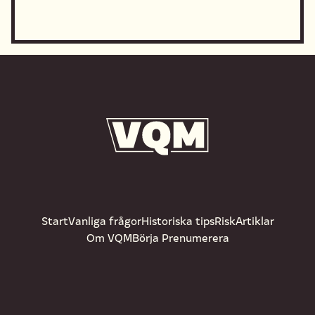
Start
Vanliga frågor
Historiska tips
Risk
Artiklar
Om VQM
Börja Prenumerera