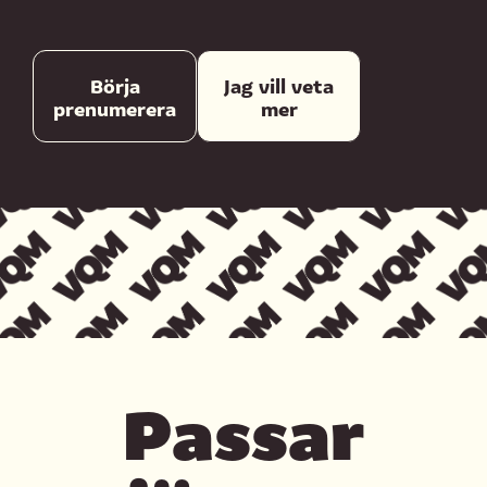
Börja
Jag vill veta
prenumerera
mer
Passar