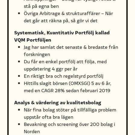
stå på egna ben
Övriga Arbitrage & strukturaffärer – När
det går att räkna på, så gör vi det
Systematisk, Kvantitativ Portfölj kallad
VQM Portföljen
Jag har samlat det senaste & bredaste från
forskningen
Du får en enkel portfölj att följa, med
uppdatering 4 ggr per år
En riktigt bra och regelstyrd portfölj
Hittills slagit börsen (OMXSGI) 5 av 6 år,
med en CAGR 28% sedan februari 2019
Analys & värdering av kvalitetsbolag
När fina bolag stöter på tillfälliga problem
uppstår ofta bra lägen
Bevakning och screening över 200 bolag i
Norden