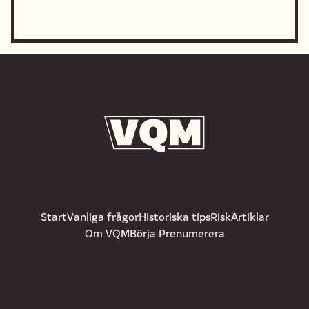
Start
Vanliga frågor
Historiska tips
Risk
Artiklar
Om VQM
Börja Prenumerera