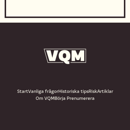
Start
Vanliga frågor
Historiska tips
Risk
Artiklar
Om VQM
Börja Prenumerera