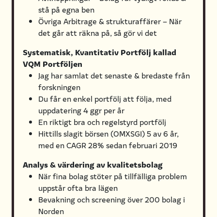
stå på egna ben
Övriga Arbitrage & strukturaffärer – När
det går att räkna på, så gör vi det
Systematisk, Kvantitativ Portfölj kallad
VQM Portföljen
Jag har samlat det senaste & bredaste från
forskningen
Du får en enkel portfölj att följa, med
uppdatering 4 ggr per år
En riktigt bra och regelstyrd portfölj
Hittills slagit börsen (OMXSGI) 5 av 6 år,
med en CAGR 28% sedan februari 2019
Analys & värdering av kvalitetsbolag
När fina bolag stöter på tillfälliga problem
uppstår ofta bra lägen
Bevakning och screening över 200 bolag i
Norden