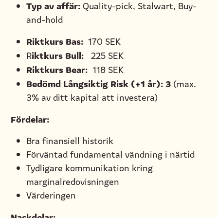
Typ av affär:
Quality-pick, Stalwart, Buy-
and-hold
Riktkurs Bas:
170 SEK
iktkurs Bull:
R
225 SEK
Riktkurs Bear:
118 SEK
Bedömd Långsiktig Risk (+1 år): 3
(max.
3% av ditt kapital att investera)
Fördelar:
Bra finansiell historik
Förväntad fundamental vändning i närtid
Tydligare kommunikation kring
marginalredovisningen
Värderingen
Nackdelar: