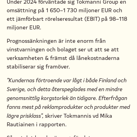
Under 2024 förväntade sig Tokmanni Group en
omsättning på 1 650–1 730 miljoner EUR och
ett jämförbart rörelseresultat (EBIT) på 98–118
miljoner EUR.
Prognossänkningen är inte enorm från
vinstvarningen och bolaget ser ut att se att
verksamheten & främst då lånekostnaderna
stabiliserar sig framöver.
”Kundernas förtroende var lågt i både Finland och
Sverige, och detta återspeglades med en mindre
genomsnittlig korgstorlek än tidigare. Efterfrågan
fanns mest på reklamprodukter och produkter med
lägre prisklass”,
skriver Tokmannis vd Mika
Rautiainen i rapporten.