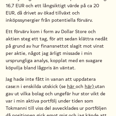
16,7 EUR och ett långsiktigt värde på ca 20
EUR, då drivet av ökad tillväxt och
inköpssynergier från potentiella förvärv.
Ett förvärv kom i form av Dollar Store och
aktien steg ett tag, för att sedan klättra nedåt
på grund av hur finansnettot slagit mot vinst
per aktie, något jag ärligt missade i min
ursprungliga analys, kopplat med en svagare
köpvilja bland lågpris än väntat.
Jag hade inte fått in vanan att uppdatera
case:n i enskilda utskick (se
här
och
här)
utan
gav ut vilka bolag och ungefär hur stor vikt de
var i min aktiva portfölj under tiden som
Tokmanni till viss del avvecklades ur portföljen
då positionen gick emot mig och jag kände att