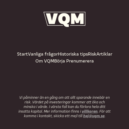
Start
Vanliga frågor
Historiska tips
Risk
Artiklar
Om VQM
Börja Prenumerera
Vi påminner än en gång om att allt sparande innebär en
risk. Värdet på investeringar kommer att öka och
minska i värde. I värsta fall kan du förlora hela ditt
villkoren
insatta kapital. Mer information finns i
. För att
hej@vqm.se
komma i kontakt, skicka ett mejl till
.