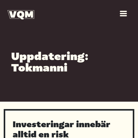
Uppdatering:
Tokmanni
Investeringar innebär
alltid en risk