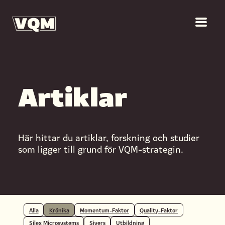
Artiklar
Här hittar du artiklar, forskning och studier
som ligger till grund för VQM-strategin.
Alla
Krönika
Momentum-Faktor
Quality-Faktor
Silex Microsystems
Sivers
Utbildning