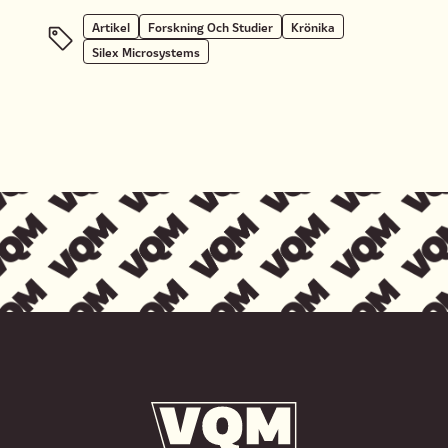
Artikel
Forskning Och Studier
Krönika
Silex Microsystems