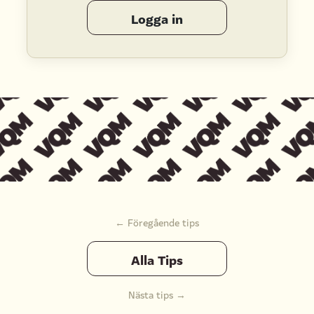
Logga in
← Föregående tips
Alla Tips
Nästa tips →