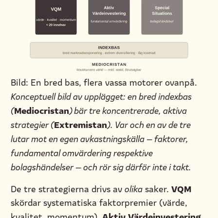
Bild: En bred bas, flera vassa motorer ovanpå.
Konceptuell bild av upplägget: en bred indexbas
Mediocristan
(
) bär tre koncentrerade, aktiva
Extremistan
strategier (
). Var och en av de tre
lutar mot en egen avkastningskälla — faktorer,
fundamental omvärdering respektive
bolagshändelser — och rör sig därför inte i takt.
VQM
De tre strategierna drivs av
olika
saker.
skördar systematiska faktorpremier (värde,
Aktiv Värdeinvestering
kvalitet, momentum).