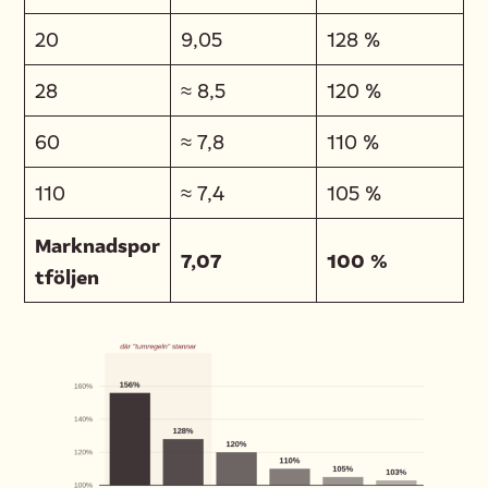
20
9,05
128 %
28
≈ 8,5
120 %
60
≈ 7,8
110 %
110
≈ 7,4
105 %
Marknadspor
7,07
100 %
tföljen