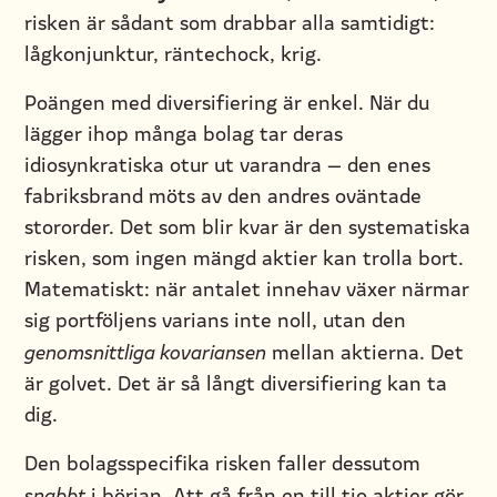
risken är sådant som drabbar alla samtidigt:
lågkonjunktur, räntechock, krig.
Poängen med diversifiering är enkel. När du
lägger ihop många bolag tar deras
idiosynkratiska otur ut varandra — den enes
fabriksbrand möts av den andres oväntade
stororder. Det som blir kvar är den systematiska
risken, som ingen mängd aktier kan trolla bort.
Matematiskt: när antalet innehav växer närmar
sig portföljens varians inte noll, utan den
genomsnittliga kovariansen
mellan aktierna. Det
är golvet. Det är så långt diversifiering kan ta
dig.
Den bolagsspecifika risken faller dessutom
snabbt
i början. Att gå från en till tio aktier gör