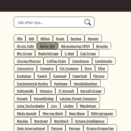
Alla
Aak
Abliva
Acast
Apotea
Appear
Arctic Falls
Beijer Ref
Börsnotering (IPO)
Bravida
Bts Group
Budarbitrage
C-Rad
Cag Group
Cinclus Pharma
Coffee Stain
Coinshares
Combinedx
Concentric
Covestro
Ctt Systems
Doro
Ellos
Evolution
Ework
Exempel
Fagerhult
Försvar
Fundamental Analys
Hacksaw
Handelsbanken
Huhtamäki
Humana
IT-Konsult
Karnell Group
Knowit
Konsultbolag
Latvian Forest Company
Lime Technologies
Linc
Lindex
Mandatum
Meds Apotek
Morrow Bank
New Wave
Nilörngruppen
Nordea
Nordrest
Nordtech
Octave Intelligence
Oem International
Panneo
Penneo
Prisma Properties