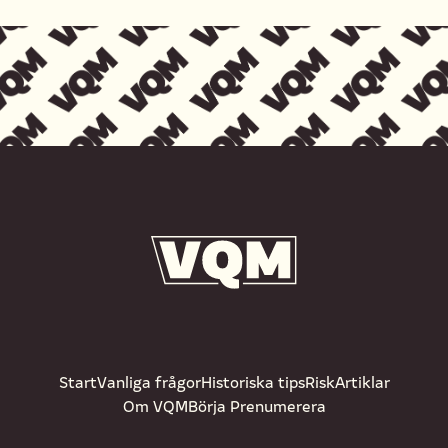
Start
Vanliga frågor
Historiska tips
Risk
Artiklar
Om VQM
Börja Prenumerera