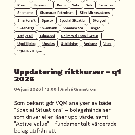
Proact
Raysearch
Rusta
Salix
Seb
Securitas
Shamaran
Shamaran Petroleum
Silex Microsystems
Smartcraft
Spacex
Special Situation
Storytel
Svedbergs
Swedbank
Swedencare
Tången
Tethys Oil
Tokmanni
Unlimited Travel Group
Uppföljning
Upsales
Utbildning
Verisure
Vitec
VQM-Portföljen
Uppdatering riktkurser – q1
2026
04 juni 2026
|
12:00
|
André Granström
Som bekant gör VQM analyser av både
”Special Situations” – bolagshändelser
som driver eller låser upp värde, samt
”Active Value” – fundamentalt värderade
bolag utifrån ett