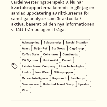
värdeinvesteringsperspektiv. Nu när
kvartalsrapporterna kommit in gör jag en
samlad uppdatering av riktkurserna för
samtliga analyser som är aktuella /
aktiva, baserat på den nya informationen
vi fått från bolagen i fråga.
Avknoppning
Bolagsanalys
Special Situation
Acast
Beijer Ref
Bts Group
Cag Group
Coffee Stain
Coinshares
Combinedx
Ctt Systems
Huhtamäki
Knowit
Latvian Forest Company
Lime Technologies
Lindex
New Wave
Nilörngruppen
Octave Intelligence
Raysearch
Svedbergs
Swedencare
Unlimited Travel Group
Upsales
Vitec