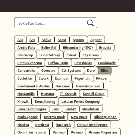
Alla
Aak
Abliva
Acast
Apotea
Appear
Arctic Falls
Beijer Ref
Börsnotering (IPO)
Bravida
Bts Group
Budarbitrage
C-Rad
Cag Group
Cinclus Pharma
Coffee Stain
Coinshares
Combinedx
Concentric
Covestro
Ctt Systems
Doro
Ellos
Evolution
Ework
Exempel
Fagerhult
Försvar
Fundamental Analys
Hacksaw
Handelsbanken
Huhtamäki
Humana
IT-Konsult
Karnell Group
Knowit
Konsultbolag
Latvian Forest Company
Lime Technologies
Linc
Lindex
Mandatum
Meds Apotek
Morrow Bank
New Wave
Nilörngruppen
Nordea
Nordrest
Nordtech
Octave Intelligence
Oem International
Panneo
Penneo
Prisma Properties