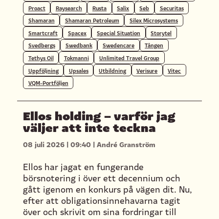
Proact
Raysearch
Rusta
Salix
Seb
Securitas
Shamaran
Shamaran Petroleum
Silex Microsystems
Smartcraft
Spacex
Special Situation
Storytel
Svedbergs
Swedbank
Swedencare
Tången
Tethys Oil
Tokmanni
Unlimited Travel Group
Uppföljning
Upsales
Utbildning
Verisure
Vitec
VQM-Portföljen
Ellos holding – varför jag
väljer att inte teckna
08 juli 2026
|
09:40
|
André Granström
Ellos har jagat en fungerande
börsnotering i över ett decennium och
gått igenom en konkurs på vägen dit. Nu,
efter att obligationsinnehavarna tagit
över och skrivit om sina fordringar till