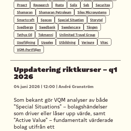
Proact
Raysearch
Rusta
Salix
Seb
Securitas
Shamaran
Shamaran Petroleum
Silex Microsystems
Smartcraft
Spacex
Special Situation
Storytel
Svedbergs
Swedbank
Swedencare
Tången
Tethys Oil
Tokmanni
Unlimited Travel Group
Uppföljning
Upsales
Utbildning
Verisure
Vitec
VQM-Portföljen
Uppdatering riktkurser – q1
2026
04 juni 2026
|
12:00
|
André Granström
Som bekant gör VQM analyser av både
”Special Situations” – bolagshändelser
som driver eller låser upp värde, samt
”Active Value” – fundamentalt värderade
bolag utifrån ett