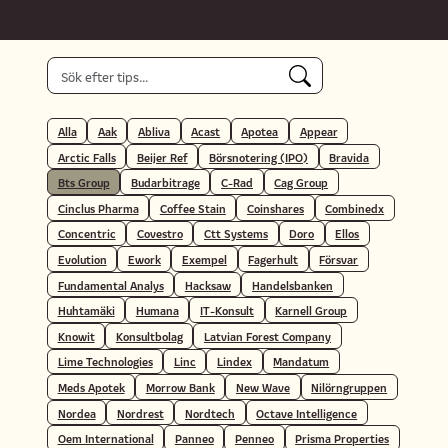
Alla
Aak
Abliva
Acast
Apotea
Appear
Arctic Falls
Beijer Ref
Börsnotering (IPO)
Bravida
Bts Group
Budarbitrage
C-Rad
Cag Group
Cinclus Pharma
Coffee Stain
Coinshares
Combinedx
Concentric
Covestro
Ctt Systems
Doro
Ellos
Evolution
Ework
Exempel
Fagerhult
Försvar
Fundamental Analys
Hacksaw
Handelsbanken
Huhtamäki
Humana
IT-Konsult
Karnell Group
Knowit
Konsultbolag
Latvian Forest Company
Lime Technologies
Linc
Lindex
Mandatum
Meds Apotek
Morrow Bank
New Wave
Nilörngruppen
Nordea
Nordrest
Nordtech
Octave Intelligence
Oem International
Panneo
Penneo
Prisma Properties