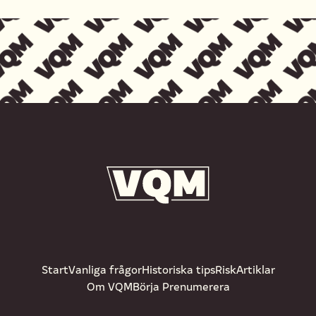
Start
Vanliga frågor
Historiska tips
Risk
Artiklar
Om VQM
Börja Prenumerera