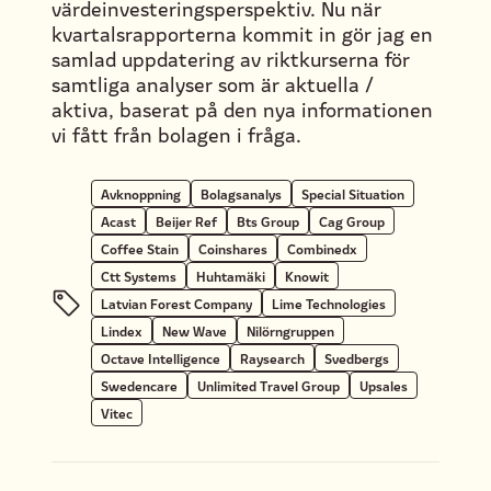
värdeinvesteringsperspektiv. Nu när
kvartalsrapporterna kommit in gör jag en
samlad uppdatering av riktkurserna för
samtliga analyser som är aktuella /
aktiva, baserat på den nya informationen
vi fått från bolagen i fråga.
Avknoppning
Bolagsanalys
Special Situation
Acast
Beijer Ref
Bts Group
Cag Group
Coffee Stain
Coinshares
Combinedx
Ctt Systems
Huhtamäki
Knowit
Latvian Forest Company
Lime Technologies
Lindex
New Wave
Nilörngruppen
Octave Intelligence
Raysearch
Svedbergs
Swedencare
Unlimited Travel Group
Upsales
Vitec