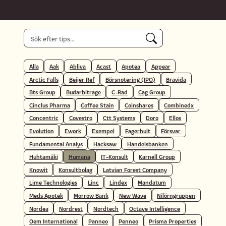
Alla
Aak
Abliva
Acast
Apotea
Appear
Arctic Falls
Beijer Ref
Börsnotering (IPO)
Bravida
Bts Group
Budarbitrage
C-Rad
Cag Group
Cinclus Pharma
Coffee Stain
Coinshares
Combinedx
Concentric
Covestro
Ctt Systems
Doro
Ellos
Evolution
Ework
Exempel
Fagerhult
Försvar
Fundamental Analys
Hacksaw
Handelsbanken
Huhtamäki
Humana
IT-Konsult
Karnell Group
Knowit
Konsultbolag
Latvian Forest Company
Lime Technologies
Linc
Lindex
Mandatum
Meds Apotek
Morrow Bank
New Wave
Nilörngruppen
Nordea
Nordrest
Nordtech
Octave Intelligence
Oem International
Panneo
Penneo
Prisma Properties