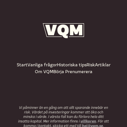
Start
Vanliga frågor
Historiska tips
Risk
Artiklar
Om VQM
Börja Prenumerera
Vi påminner än en gång om att allt sparande innebär en
risk. Värdet på investeringar kommer att öka och
minska i värde. I värsta fall kan du förlora hela ditt
villkoren
insatta kapital. Mer information finns i
. För att
hej@vqm.se
komma i kontakt, skicka ett mejl till
.