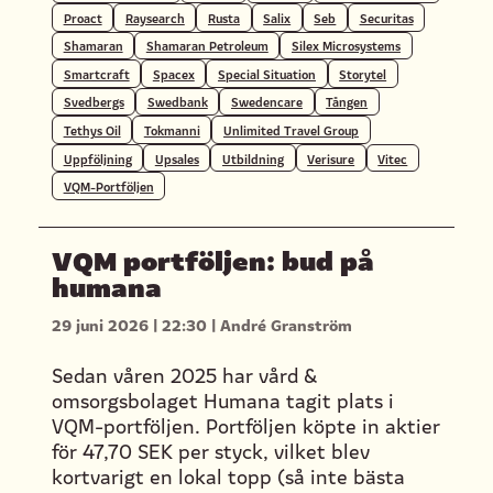
Proact
Raysearch
Rusta
Salix
Seb
Securitas
Shamaran
Shamaran Petroleum
Silex Microsystems
Smartcraft
Spacex
Special Situation
Storytel
Svedbergs
Swedbank
Swedencare
Tången
Tethys Oil
Tokmanni
Unlimited Travel Group
Uppföljning
Upsales
Utbildning
Verisure
Vitec
VQM-Portföljen
VQM portföljen: bud på
humana
29 juni 2026
|
22:30
|
André Granström
Sedan våren 2025 har vård &
omsorgsbolaget Humana tagit plats i
VQM-portföljen. Portföljen köpte in aktier
för 47,70 SEK per styck, vilket blev
kortvarigt en lokal topp (så inte bästa