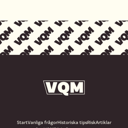
Start
Vanliga frågor
Historiska tips
Risk
Artiklar