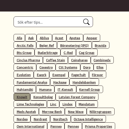
Alla
Aak
Abliva
Acast
Apotea
Appear
Arctic Falls
Beijer Ref
Börsnotering (IPO)
Bravida
Bts Group
Budarbitrage
C-Rad
Cag Group
Cinclus Pharma
Coffee Stain
Coinshares
Combinedx
Concentric
Covestro
Ctt Systems
Doro
Ellos
Evolution
Ework
Exempel
Fagerhult
Försvar
Fundamental Analys
Hacksaw
Handelsbanken
Huhtamäki
Humana
IT-Konsult
Karnell Group
Knowit
Konsultbolag
Latvian Forest Company
Lime Technologies
Linc
Lindex
Mandatum
Meds Apotek
Morrow Bank
New Wave
Nilörngruppen
Nordea
Nordrest
Nordtech
Octave Intelligence
Oem International
Panneo
Penneo
Prisma Properties