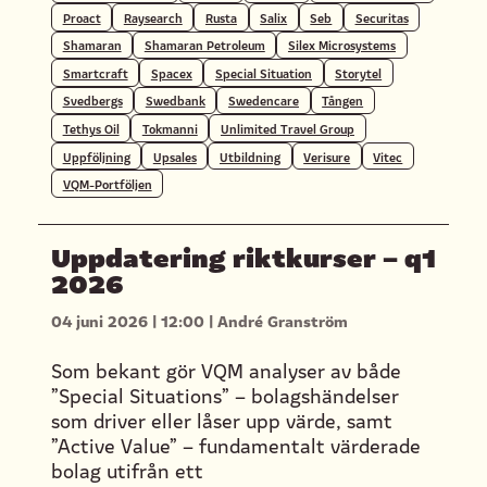
Proact
Raysearch
Rusta
Salix
Seb
Securitas
Shamaran
Shamaran Petroleum
Silex Microsystems
Smartcraft
Spacex
Special Situation
Storytel
Svedbergs
Swedbank
Swedencare
Tången
Tethys Oil
Tokmanni
Unlimited Travel Group
Uppföljning
Upsales
Utbildning
Verisure
Vitec
VQM-Portföljen
Uppdatering riktkurser – q1
2026
04 juni 2026
|
12:00
|
André Granström
Som bekant gör VQM analyser av både
”Special Situations” – bolagshändelser
som driver eller låser upp värde, samt
”Active Value” – fundamentalt värderade
bolag utifrån ett