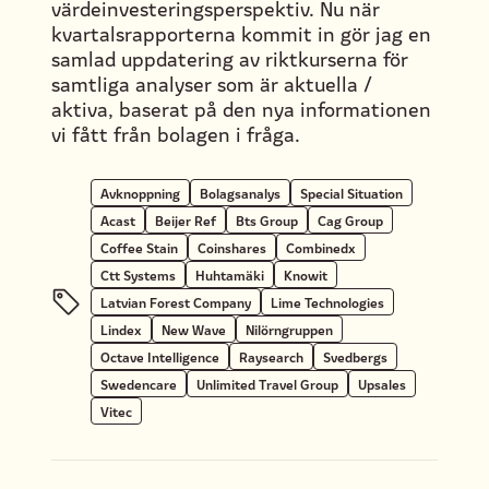
värdeinvesteringsperspektiv. Nu när
kvartalsrapporterna kommit in gör jag en
samlad uppdatering av riktkurserna för
samtliga analyser som är aktuella /
aktiva, baserat på den nya informationen
vi fått från bolagen i fråga.
Avknoppning
Bolagsanalys
Special Situation
Acast
Beijer Ref
Bts Group
Cag Group
Coffee Stain
Coinshares
Combinedx
Ctt Systems
Huhtamäki
Knowit
Latvian Forest Company
Lime Technologies
Lindex
New Wave
Nilörngruppen
Octave Intelligence
Raysearch
Svedbergs
Swedencare
Unlimited Travel Group
Upsales
Vitec